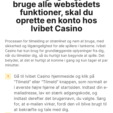
bruge alle webstedets
funktioner, skal du
oprette en konto hos
Ivibet Casino
Processen for tilmelding er strømlinet og nem at bruge, med
sikkerhed og tilgængelighed for alle spillere i tankerne. Ivibet
Casino har kun brug for grundlæggende oplysninger fra dig,
når du tilmelder dig, så du hurtigt kan begynde at spille. Det
betyder, at det er hurtigt at komme i gang og kun tager et par
minutter.
Gå til Ivibet Casino hjemmeside og klik på
"Tilmeld" eller "Tilmeld" knappen, som normalt er
i øverste højre hjørne af startsiden. Indtast din e-
mailadresse, lav en stærk adgangskode, og
indtast derefter det brugernavn, du valgte. Sørg
for, at e-mailen virker, fordi den vil blive brugt til
at bekræfte og tale med dig.