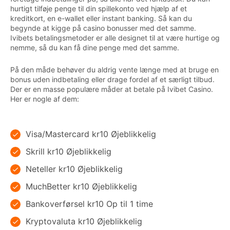
hurtigt tilføje penge til din spillekonto ved hjælp af et
kreditkort, en e-wallet eller instant banking. Så kan du
begynde at kigge på casino bonusser med det samme.
Ivibets betalingsmetoder er alle designet til at være hurtige og
nemme, så du kan få dine penge med det samme.
På den måde behøver du aldrig vente længe med at bruge en
bonus uden indbetaling eller drage fordel af et særligt tilbud.
Der er en masse populære måder at betale på Ivibet Casino.
Her er nogle af dem:
Visa/Mastercard kr10 Øjeblikkelig
Skrill kr10 Øjeblikkelig
Neteller kr10 Øjeblikkelig
MuchBetter kr10 Øjeblikkelig
Bankoverførsel kr10 Op til 1 time
Kryptovaluta kr10 Øjeblikkelig