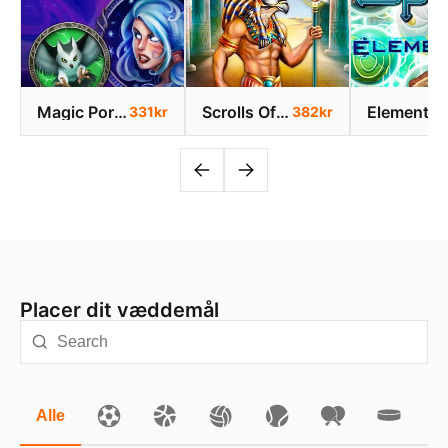
Magic Portals
Scrolls Of Ra Hd
Elemen
331kr
382kr
Placer dit væddemål
Alle