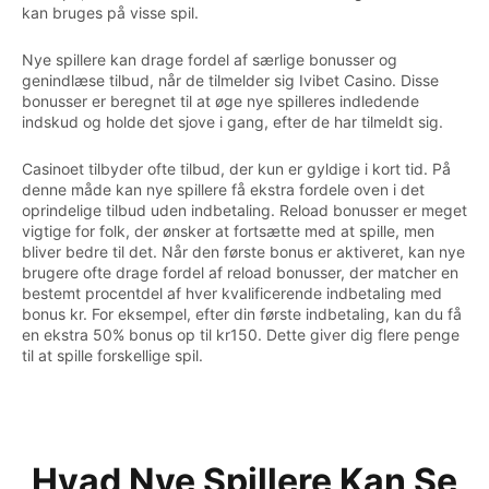
kan bruges på visse spil.
Nye spillere kan drage fordel af særlige bonusser og
genindlæse tilbud, når de tilmelder sig Ivibet Casino. Disse
bonusser er beregnet til at øge nye spilleres indledende
indskud og holde det sjove i gang, efter de har tilmeldt sig.
Casinoet tilbyder ofte tilbud, der kun er gyldige i kort tid. På
denne måde kan nye spillere få ekstra fordele oven i det
oprindelige tilbud uden indbetaling. Reload bonusser er meget
vigtige for folk, der ønsker at fortsætte med at spille, men
bliver bedre til det. Når den første bonus er aktiveret, kan nye
brugere ofte drage fordel af reload bonusser, der matcher en
bestemt procentdel af hver kvalificerende indbetaling med
bonus kr. For eksempel, efter din første indbetaling, kan du få
en ekstra 50% bonus op til kr150. Dette giver dig flere penge
til at spille forskellige spil.
Hvad Nye Spillere Kan Se