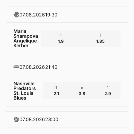
07.08.2026
19:30
Maria
1
1
Sharapova
Angelique
1.9
1.85
Kerber
07.08.2026
21:40
Nashville
1
x
1
Predators
St. Louis
2.1
3.8
2.9
Blues
07.08.2026
23:00