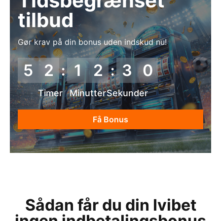
Tidsbegrænset
tilbud
Gør krav på din bonus uden indskud nu!
5
2
1
2
2
8
:
:
Timer
Minutter
Sekunder
Få Bonus
Sådan får du din Ivibet
ingen indbetalingsbonus