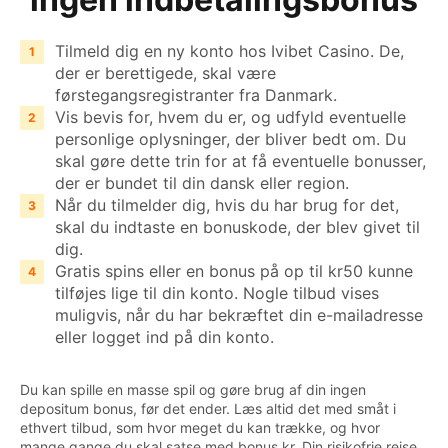
Tilmeld dig en ny konto hos Ivibet Casino. De,
der er berettigede, skal være
førstegangsregistranter fra Danmark.
Vis bevis for, hvem du er, og udfyld eventuelle
personlige oplysninger, der bliver bedt om. Du
skal gøre dette trin for at få eventuelle bonusser,
der er bundet til din dansk eller region.
Når du tilmelder dig, hvis du har brug for det,
skal du indtaste en bonuskode, der blev givet til
dig.
Gratis spins eller en bonus på op til kr50 kunne
tilføjes lige til din konto. Nogle tilbud vises
muligvis, når du har bekræftet din e-mailadresse
eller logget ind på din konto.
Du kan spille en masse spil og gøre brug af din ingen
depositum bonus, før det ender. Læs altid det med småt i
ethvert tilbud, som hvor meget du kan trække, og hvor
mange gange du skal satse med bonus kr. Din risikofrie rejse