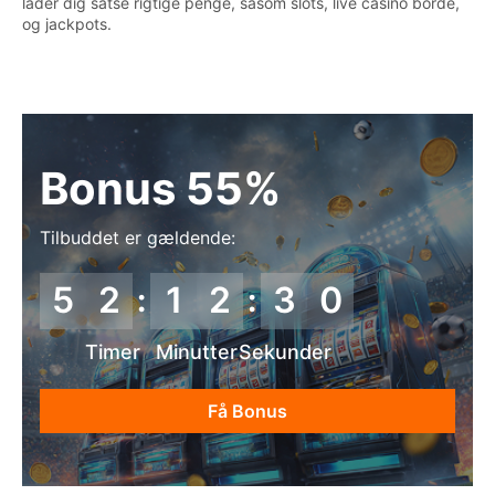
lader dig satse rigtige penge, såsom slots, live casino borde,
og jackpots.
Bonus 55%
Tilbuddet er gældende:
5
2
1
2
2
8
:
:
Timer
Minutter
Sekunder
Få Bonus