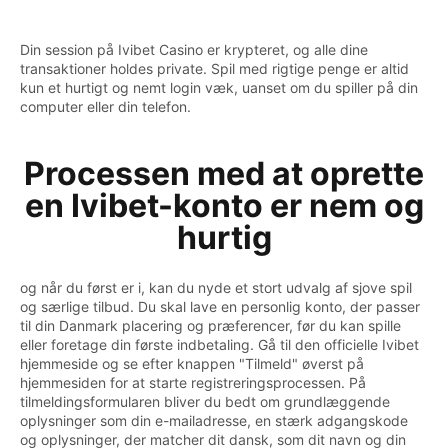
Din session på Ivibet Casino er krypteret, og alle dine
transaktioner holdes private. Spil med rigtige penge er altid
kun et hurtigt og nemt login væk, uanset om du spiller på din
computer eller din telefon.
Processen med at oprette
en Ivibet-konto er nem og
hurtig
og når du først er i, kan du nyde et stort udvalg af sjove spil
og særlige tilbud. Du skal lave en personlig konto, der passer
til din Danmark placering og præferencer, før du kan spille
eller foretage din første indbetaling. Gå til den officielle Ivibet
hjemmeside og se efter knappen "Tilmeld" øverst på
hjemmesiden for at starte registreringsprocessen. På
tilmeldingsformularen bliver du bedt om grundlæggende
oplysninger som din e-mailadresse, en stærk adgangskode
og oplysninger, der matcher dit dansk, som dit navn og din