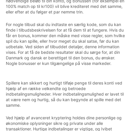
nødvendige beløb til din konto, og bonussen (for eksempel en
100% match op til kr100) vil blive krediteret med det samme,
eller efter at du følger et par nemme trin.
For nogle tilbud skal du indtaste en særlig kode, som du kan
finde i tilbudsbeskrivelsen for at få dem til at fungere. Hvis du
får en bonus, kommer den måske med visse regler, som hvilke
spil du kan spille, eller hvor meget du skal satse, før du kan
udbetale. Ved siden af tilbuddet detaljer, denne information
vises. For at få de bedste resultater skal du sørge for, at din
Danmark og dansk er berettiget til den bonus, du ønsker.
Nogle bonusser er kun tilgængelige på visse markeder.
Spillere kan sikkert og hurtigt tilføje penge til deres konti ved
hjælp af en række velkendte og betroede
indbetalingsmuligheder. Hver indbetalingsmulighed er lavet til
at være nem og hurtig, så du kan begynde at spille med det
samme.
Ved hjælp af avanceret kryptering holdes dine personlige og
økonomiske oplysninger sikre og private under alle
transaktioner. Hurtige indbetalinger er vigtige, og Ivibet