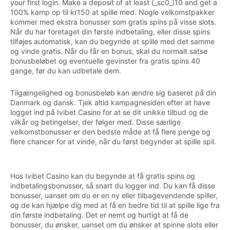
your first login. Make a deposit of at least (_sc0_)10 and get a
100% kamp op til kr150 at spille med. Nogle velkomstpakker
kommer med ekstra bonusser som gratis spins på visse slots.
Når du har foretaget din første indbetaling, eller disse spins
tilføjes automatisk, kan du begynde at spille med det samme
og vinde gratis. Når du får en bonus, skal du normalt satse
bonusbeløbet og eventuelle gevinster fra gratis spins 40
gange, før du kan udbetale dem.
Tilgængelighed og bonusbeløb kan ændre sig baseret på din
Danmark og dansk. Tjek altid kampagnesiden efter at have
logget ind på Ivibet Casino for at se dit unikke tilbud og de
vilkår og betingelser, der følger med. Disse særlige
velkomstbonusser er den bedste måde at få flere penge og
flere chancer for at vinde, når du først begynder at spille spil.
Hos Ivibet Casino kan du begynde at få gratis spins og
indbetalingsbonusser, så snart du logger ind. Du kan få disse
bonusser, uanset om du er en ny eller tilbagevendende spiller,
og de kan hjælpe dig med at få en bedre tid til at spille lige fra
din første indbetaling. Det er nemt og hurtigt at få de
bonusser, du ønsker, uanset om du ønsker at spinne slots eller