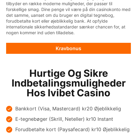
tilbyder en række moderne muligheder, der passer til
forskellige smag. Dine penge vil være på din casinokonto med
det samme, uanset om du bruger en digital tegnebog,
forudbetalte kort eller øjeblikkelig bank. At opfylde
internationale sikkerhedsstandarder sænker chancen for, at
nogen kommer ind uden tilladelse.
Kravbonus
Hurtige Og Sikre
Indbetalingsmuligheder
Hos Ivibet Casino
Bankkort (Visa, Mastercard) kr20 Øjeblikkelig
E-tegnebøger (Skrill, Neteller) kr10 Instant
Forudbetalte kort (Paysafecard) kr10 Øjeblikkelig