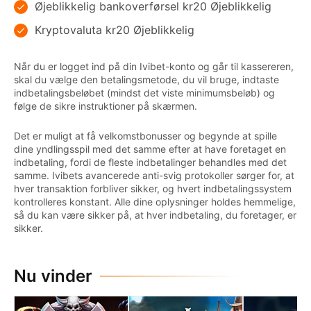
Øjeblikkelig bankoverførsel kr20 Øjeblikkelig
Kryptovaluta kr20 Øjeblikkelig
Når du er logget ind på din Ivibet-konto og går til kassereren,
skal du vælge den betalingsmetode, du vil bruge, indtaste
indbetalingsbeløbet (mindst det viste minimumsbeløb) og
følge de sikre instruktioner på skærmen.
Det er muligt at få velkomstbonusser og begynde at spille
dine yndlingsspil med det samme efter at have foretaget en
indbetaling, fordi de fleste indbetalinger behandles med det
samme. Ivibets avancerede anti-svig protokoller sørger for, at
hver transaktion forbliver sikker, og hvert indbetalingssystem
kontrolleres konstant. Alle dine oplysninger holdes hemmelige,
så du kan være sikker på, at hver indbetaling, du foretager, er
sikker.
Nu vinder