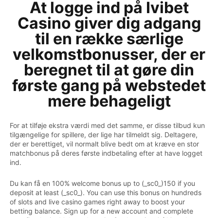
At logge ind på Ivibet
Casino giver dig adgang
til en række særlige
velkomstbonusser, der er
beregnet til at gøre din
første gang på webstedet
mere behageligt
For at tilføje ekstra værdi med det samme, er disse tilbud kun
tilgængelige for spillere, der lige har tilmeldt sig. Deltagere,
der er berettiget, vil normalt blive bedt om at kræve en stor
matchbonus på deres første indbetaling efter at have logget
ind.
Du kan få en 100% welcome bonus up to (_sc0_)150 if you
deposit at least (_sc0_). You can use this bonus on hundreds
of slots and live casino games right away to boost your
betting balance. Sign up for a new account and complete