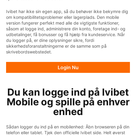
Ivibet har ikke sin egen app, så du behøver ikke bekymre dig
om kompatibilitetsproblemer eller lagerplads. Den mobile
version fungerer perfekt med alle de vigtigste funktioner,
såsom at logge ind, administrere din konto, foretage ind- og
udbetalinger, få bonusser og få hjælp fra kundeservice. Når
du logger på, er dine oplysninger sikre, fordi
sikkerhedsforanstaltningerne er de samme som på
skrivebordswebstedet.
Login Nu
Du kan logge ind på Ivibet
Mobile og spille på enhver
enhed
Sådan logger du ind på en mobilenhed: Åbn browseren på din
telefon eller tablet. Tjek den officielle Ivibet side. Helt øverst