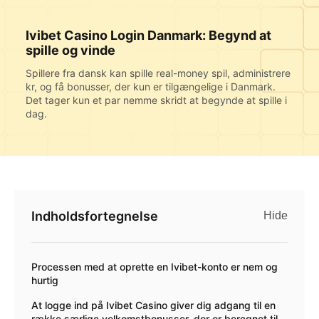
Ivibet Casino Login Danmark: Begynd at
spille og vinde
Spillere fra dansk kan spille real-money spil, administrere
kr, og få bonusser, der kun er tilgængelige i Danmark.
Det tager kun et par nemme skridt at begynde at spille i
dag.
Indholdsfortegnelse
Hide
Processen med at oprette en Ivibet-konto er nem og
hurtig
At logge ind på Ivibet Casino giver dig adgang til en
række særlige velkomstbonusser, der er beregnet til