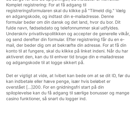
Komplet registrering: For at få adgang til
registreringsformularen skal du klikke på "Tilmeld dig." Vælg
en adgangskode, og indtast din e-mailadresse. Denne
formular beder om din dansk og det land, hvor du bor. Dit
fulde navn, fødselsdato og telefonnummer skal udfyldes.
Underskriv privatlivspolitikken og accepter de generelle vilkår,
og send derefter din formular. Efter registrering får du en e-
mail, der beder dig om at bekræfte din adresse. For at få din
konto til at fungere, skal du klikke på linket indeni. Når du har
aktiveret den, kan du til enhver tid bruge din e-mailadresse
og adgangskode til at logge sikkert på.
Det er vigtigt at vide, at Ivibet kan bede om at se dit ID, før du
kan indbetale eller hæve penge, især hvis beløbet er
overstået [...]200. For en gnidningsfri start på din
spiloplevelse kan du få adgang til særlige bonusser og mange
casino funktioner, så snart du logger ind.